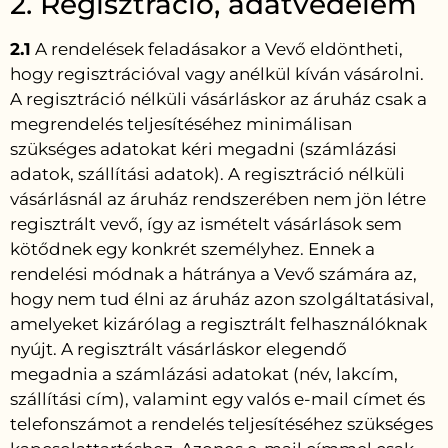
2. Regisztráció, adatvédelem
2.1
A rendelések feladásakor a Vevő eldöntheti,
hogy regisztrációval vagy anélkül kíván vásárolni.
A regisztráció nélküli vásárláskor az áruház csak a
megrendelés teljesítéséhez minimálisan
szükséges adatokat kéri megadni (számlázási
adatok, szállítási adatok). A regisztráció nélküli
vásárlásnál az áruház rendszerében nem jön létre
regisztrált vevő, így az ismételt vásárlások sem
kötődnek egy konkrét személyhez. Ennek a
rendelési módnak a hátránya a Vevő számára az,
hogy nem tud élni az áruház azon szolgáltatásival,
amelyeket kizárólag a regisztrált felhasználóknak
nyújt. A regisztrált vásárláskor elegendő
megadnia a számlázási adatokat (név, lakcím,
szállítási cím), valamint egy valós e-mail címet és
telefonszámot a rendelés teljesítéséhez szükséges