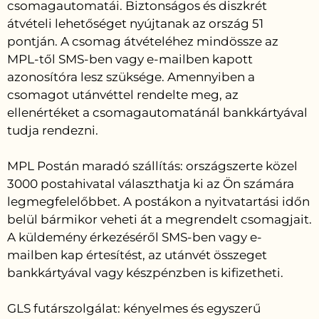
csomagautomatái. Biztonságos és diszkrét
átvételi lehetőséget nyújtanak az ország 51
pontján. A csomag átvételéhez mindössze az
MPL-től SMS-ben vagy e-mailben kapott
azonosítóra lesz szüksége. Amennyiben a
csomagot utánvéttel rendelte meg, az
ellenértéket a csomagautomatánál bankkártyával
tudja rendezni.
MPL Postán maradó szállítás: országszerte közel
3000 postahivatal választhatja ki az Ön számára
legmegfelelőbbet. A postákon a nyitvatartási időn
belül bármikor veheti át a megrendelt csomagjait.
A küldemény érkezéséről SMS-ben vagy e-
mailben kap értesítést, az utánvét összeget
bankkártyával vagy készpénzben is kifizetheti.
GLS futárszolgálat: kényelmes és egyszerű