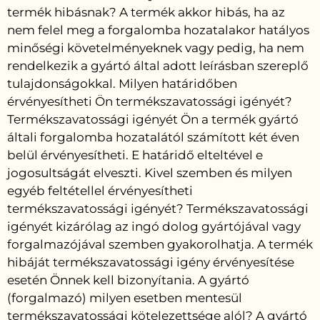
termék hibásnak? A termék akkor hibás, ha az
nem felel meg a forgalomba hozatalakor hatályos
minőségi követelményeknek vagy pedig, ha nem
rendelkezik a gyártó által adott leírásban szereplő
tulajdonságokkal. Milyen határidőben
érvényesítheti Ön termékszavatossági igényét?
Termékszavatossági igényét Ön a termék gyártó
általi forgalomba hozatalától számított két éven
belül érvényesítheti. E határidő elteltével e
jogosultságát elveszti. Kivel szemben és milyen
egyéb feltétellel érvényesítheti
termékszavatossági igényét? Termékszavatossági
igényét kizárólag az ingó dolog gyártójával vagy
forgalmazójával szemben gyakorolhatja. A termék
hibáját termékszavatossági igény érvényesítése
esetén Önnek kell bizonyítania. A gyártó
(forgalmazó) milyen esetben mentesül
termékszavatossági kötelezettsége alól? A gyártó