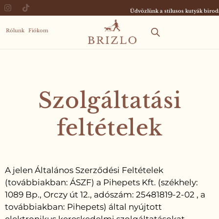
Üdvözlünk a stílusos kutyák bir
Rólunk
Fiókom
Szolgáltatási
feltételek
A jelen Általános Szerződési Feltételek
(továbbiakban: ÁSZF) a Pihepets Kft. (székhely:
1089 Bp., Orczy út 12., adószám: 25481819-2-02 , a
továbbiakban: Pihepets) által nyújtott