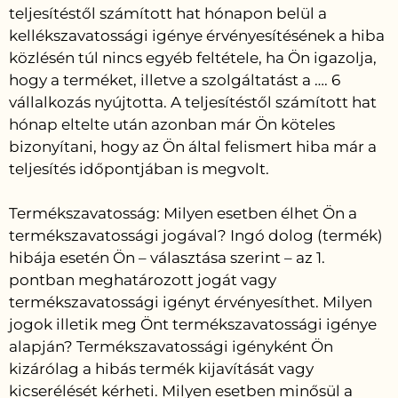
teljesítéstől számított hat hónapon belül a
kellékszavatossági igénye érvényesítésének a hiba
közlésén túl nincs egyéb feltétele, ha Ön igazolja,
hogy a terméket, illetve a szolgáltatást a …. 6
vállalkozás nyújtotta. A teljesítéstől számított hat
hónap eltelte után azonban már Ön köteles
bizonyítani, hogy az Ön által felismert hiba már a
teljesítés időpontjában is megvolt.
Termékszavatosság: Milyen esetben élhet Ön a
termékszavatossági jogával? Ingó dolog (termék)
hibája esetén Ön – választása szerint – az 1.
pontban meghatározott jogát vagy
termékszavatossági igényt érvényesíthet. Milyen
jogok illetik meg Önt termékszavatossági igénye
alapján? Termékszavatossági igényként Ön
kizárólag a hibás termék kijavítását vagy
kicserélését kérheti. Milyen esetben minősül a