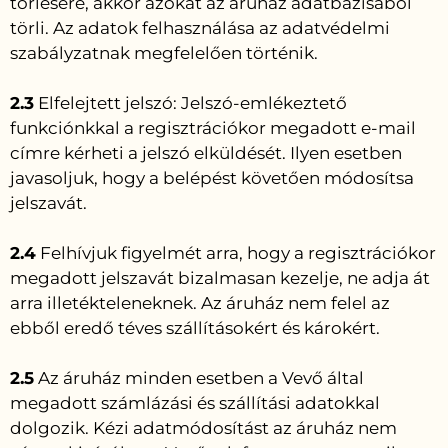
törlésére, akkor azokat az áruház adatbázisából
törli. Az adatok felhasználása az adatvédelmi
szabályzatnak megfelelően történik.
2.3
Elfelejtett jelszó: Jelszó-emlékeztető
funkciónkkal a regisztrációkor megadott e-mail
címre kérheti a jelszó elküldését. Ilyen esetben
javasoljuk, hogy a belépést követően módosítsa
jelszavát.
2.4
Felhívjuk figyelmét arra, hogy a regisztrációkor
megadott jelszavát bizalmasan kezelje, ne adja át
arra illetékteleneknek. Az áruház nem felel az
ebből eredő téves szállításokért és károkért.
2.5
Az áruház minden esetben a Vevő által
megadott számlázási és szállítási adatokkal
dolgozik. Kézi adatmódosítást az áruház nem