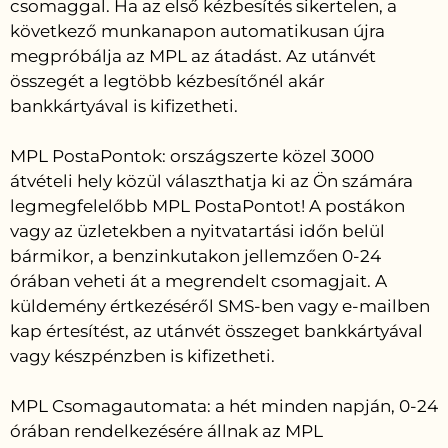
csomaggal. Ha az első kézbesítés sikertelen, a
következő munkanapon automatikusan újra
megpróbálja az MPL az átadást. Az utánvét
összegét a legtöbb kézbesítőnél akár
bankkártyával is kifizetheti.
MPL PostaPontok: országszerte közel 3000
átvételi hely közül választhatja ki az Ön számára
legmegfelelőbb MPL PostaPontot! A postákon
vagy az üzletekben a nyitvatartási időn belül
bármikor, a benzinkutakon jellemzően 0-24
órában veheti át a megrendelt csomagjait. A
küldemény értkezéséről SMS-ben vagy e-mailben
kap értesítést, az utánvét összeget bankkártyával
vagy készpénzben is kifizetheti.
MPL Csomagautomata: a hét minden napján, 0-24
órában rendelkezésére állnak az MPL