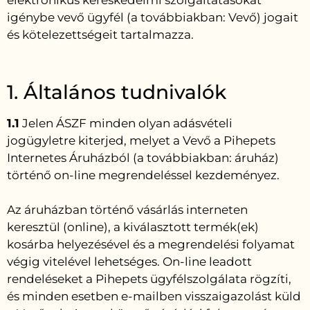
elektronikus kereskedelmi szolgáltatásokat
igénybe vevő ügyfél (a továbbiakban: Vevő) jogait
és kötelezettségeit tartalmazza.
1. Általános tudnivalók
1.1
Jelen ÁSZF minden olyan adásvételi
jogügyletre kiterjed, melyet a Vevő a Pihepets
Internetes Áruházból (a továbbiakban: áruház)
történő on-line megrendeléssel kezdeményez.
Az áruházban történő vásárlás interneten
keresztül (online), a kiválasztott termék(ek)
kosárba helyezésével és a megrendelési folyamat
végig vitelével lehetséges. On-line leadott
rendeléseket a Pihepets ügyfélszolgálata rögzíti,
és minden esetben e-mailben visszaigazolást küld