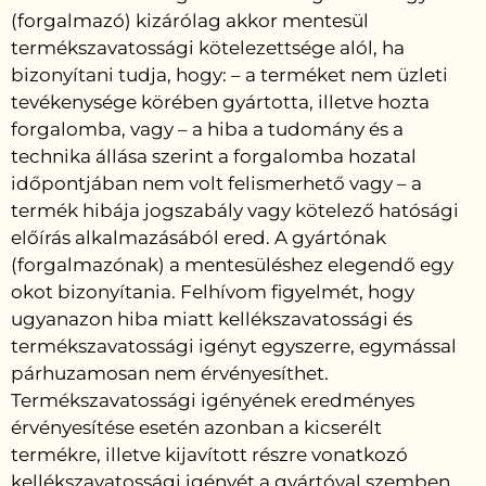
(forgalmazó) kizárólag akkor mentesül
termékszavatossági kötelezettsége alól, ha
bizonyítani tudja, hogy: – a terméket nem üzleti
tevékenysége körében gyártotta, illetve hozta
forgalomba, vagy – a hiba a tudomány és a
technika állása szerint a forgalomba hozatal
időpontjában nem volt felismerhető vagy – a
termék hibája jogszabály vagy kötelező hatósági
előírás alkalmazásából ered. A gyártónak
(forgalmazónak) a mentesüléshez elegendő egy
okot bizonyítania. Felhívom figyelmét, hogy
ugyanazon hiba miatt kellékszavatossági és
termékszavatossági igényt egyszerre, egymással
párhuzamosan nem érvényesíthet.
Termékszavatossági igényének eredményes
érvényesítése esetén azonban a kicserélt
termékre, illetve kijavított részre vonatkozó
kellékszavatossági igényét a gyártóval szemben