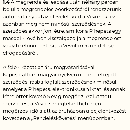
1.4
A megrendelés leadása után néhány percen
belül a megrendelés beérkezéséről rendszerünk
automata nyugtázó levelet küld a Vevőnek, ez
azonban még nem minősül szerződésnek. A
szerződés akkor jön létre, amikor a Pihepets egy
második levélben visszaigazolja a megrendelést,
vagy telefonon értesíti a Vevőt megrendelése
elfogadásáról.
A felek között az áru megvásárlásával
kapcsolatban magyar nyelven on-line létrejött
szerződés írásba foglalt szerződésnek minősül,
amelyet a Pihepets. elektronikusan iktat, és annak
létrejöttét követő 5 évig megőriz. Az iktatott
szerződést a Vevő is megtekintheti ezen
megőrzési idő alatt az áruházban a bejelentkezést
követően a „Rendeléskövetés” menüpontban.