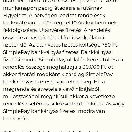
órán belül kerül összekészítésre, az ezt követő
munkanapon pedig átadásra a futárnak.
Figyelem! A hétvégén leadott rendelések
legkorábban hétfőn reggel 10 órakor kerülnek
feldolgozásra. Utánvétes fizetés: A rendelés
összege a postafutárnál futárszolgálatnál
fizetendő. Az utánvétes fizetés költsége 750 Ft.
SimplePay bankkártyás fizetés: Bankkártyás
fizetési mód a SimplePay oldalán keresztül. Ha a
rendelés összege meghaladja a 30.000 Ft-ot,
akkor fizetési módként kizárólag SimplePay
bankkártyás fizetésre van lehetőség. Ha a
megrendelés átvétele a vevő hibájából,
mulasztásából meghiúsul, akkor a következő
rendelés esetén csak közvetlen banki utalás vagy
SimplePay bankártyás fizetési módra van
lehetőség.