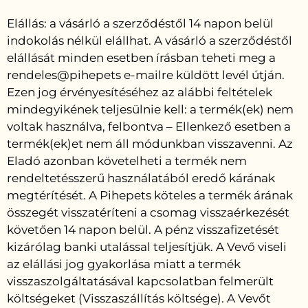
Elállás: a vásárló a szerződéstől 14 napon belül
indokolás nélkül elállhat. A vásárló a szerződéstől
elállását minden esetben írásban teheti meg a
rendeles@pihepets e-mailre küldött levél útján.
Ezen jog érvényesítéséhez az alábbi feltételek
mindegyikének teljesülnie kell: a termék(ek) nem
voltak használva, felbontva – Ellenkező esetben a
termék(ek)et nem áll módunkban visszavenni. Az
Eladó azonban követelheti a termék nem
rendeltetésszerű használatából eredő kárának
megtérítését. A Pihepets köteles a termék árának
összegét visszatéríteni a csomag visszaérkezését
követően 14 napon belül. A pénz visszafizetését
kizárólag banki utalással teljesítjük. A Vevő viseli
az elállási jog gyakorlása miatt a termék
visszaszolgáltatásával kapcsolatban felmerült
költségeket (Visszaszállítás költsége). A Vevőt