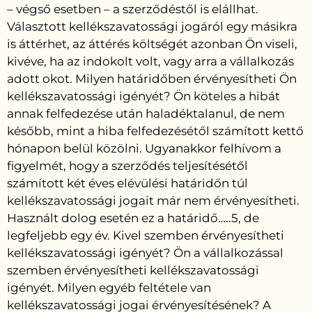
– végső esetben – a szerződéstől is elállhat.
Választott kellékszavatossági jogáról egy másikra
is áttérhet, az áttérés költségét azonban Ön viseli,
kivéve, ha az indokolt volt, vagy arra a vállalkozás
adott okot. Milyen határidőben érvényesítheti Ön
kellékszavatossági igényét? Ön köteles a hibát
annak felfedezése után haladéktalanul, de nem
később, mint a hiba felfedezésétől számított kettő
hónapon belül közölni. Ugyanakkor felhívom a
figyelmét, hogy a szerződés teljesítésétől
számított két éves elévülési határidőn túl
kellékszavatossági jogait már nem érvényesítheti.
Használt dolog esetén ez a határidő…..5, de
legfeljebb egy év. Kivel szemben érvényesítheti
kellékszavatossági igényét? Ön a vállalkozással
szemben érvényesítheti kellékszavatossági
igényét. Milyen egyéb feltétele van
kellékszavatossági jogai érvényesítésének? A