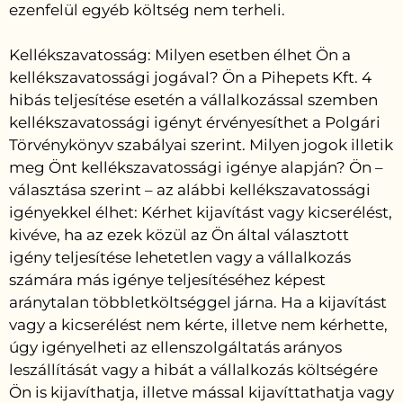
ezenfelül egyéb költség nem terheli.
Kellékszavatosság: Milyen esetben élhet Ön a
kellékszavatossági jogával? Ön a Pihepets Kft. 4
hibás teljesítése esetén a vállalkozással szemben
kellékszavatossági igényt érvényesíthet a Polgári
Törvénykönyv szabályai szerint. Milyen jogok illetik
meg Önt kellékszavatossági igénye alapján? Ön –
választása szerint – az alábbi kellékszavatossági
igényekkel élhet: Kérhet kijavítást vagy kicserélést,
kivéve, ha az ezek közül az Ön által választott
igény teljesítése lehetetlen vagy a vállalkozás
számára más igénye teljesítéséhez képest
aránytalan többletköltséggel járna. Ha a kijavítást
vagy a kicserélést nem kérte, illetve nem kérhette,
úgy igényelheti az ellenszolgáltatás arányos
leszállítását vagy a hibát a vállalkozás költségére
Ön is kijavíthatja, illetve mással kijavíttathatja vagy