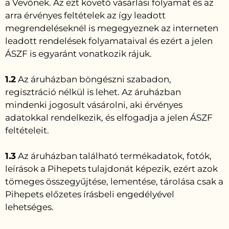
a Vevőnek. Az ezt követő vásárlási folyamat és az
arra érvényes feltételek az így leadott
megrendeléseknél is megegyeznek az interneten
leadott rendelések folyamataival és ezért a jelen
ÁSZF is egyaránt vonatkozik rájuk.
1.2
Az áruházban böngészni szabadon,
regisztráció nélkül is lehet. Az áruházban
mindenki jogosult vásárolni, aki érvényes
adatokkal rendelkezik, és elfogadja a jelen ÁSZF
feltételeit.
1.3
Az áruházban található termékadatok, fotók,
leírások a Pihepets tulajdonát képezik, ezért azok
tömeges összegyűjtése, lementése, tárolása csak a
Pihepets előzetes írásbeli engedélyével
lehetséges.