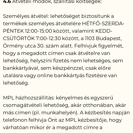
4.6
Átvételi módok, szállítási költségek:
Személyes átvétel: lehetőséget biztosítunk a
termékek személyes átvételére HÉTFŐ-SZERDA-
PÉNTEK 12:00-15:00 között, valamint KEDD-
CSÜTÖRTÖK 7:00-12:30 között, a 1103 Budapest,
Örmény utca 30. szám alatt. Felhívjuk figyelmét,
hogy a megadott címen csak átvételre van
lehetőség, helyszíni fizetés nem lehetséges, sem
bankkártyával, sem készpénzzel, csak előre
utalásra vagy online bankkártyás fizetésre van
lehetőség.
MPL házhozszállítás: kényelmes és egyszerű
csomagátvételi lehetőség, akár otthonában, akár
más címen (pl. munkahelyén). A kézbesítés napján
telefonon felhívja Önt az MPL kézbesítője, hogy
várhatóan mikor ér a megadott címre a