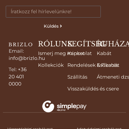
Küldés
RÓLUNK
SEGÍTSÉG
RUHÁZ
Email
:
Ismerj meg minket
Kapcsolat
Kabát
info@brizlo.hu
Kollekciók
Rendelések & Fizetés
Esőkabát
Tel
:
+36
20 401
Szállítás
Átmeneti dzs
0000
Visszaküldés és csere
Visszatérítési szabályzat
Adatvédelmi szabályzat