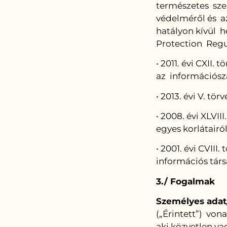
természetes sze
védelméről és az
hatályon kívül h
Protection Reg
• 2011. évi CXII.
az információs
• 2013. évi V. tö
• 2008. évi XLVI
egyes korlátairó
• 2001. évi CVIII
információs tár
3./ Fogalmak
Személyes adat/
(„Érintett”) von
aki közvetlen v