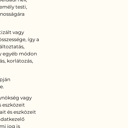
mély testi,
zonosságára
izált vagy
szessége, így a
áltoztatás,
vagy egyéb módon
s, korlátozás,
pján
ge.
gynökség vagy
s eszközeit
it és eszközeit
adatkezelő
mi jog is