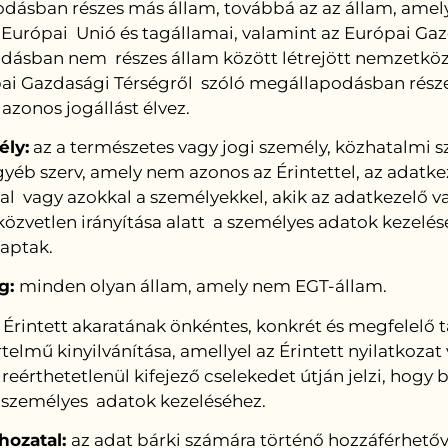
dásban részes más állam, továbbá az az állam, amel
 Európai Unió és tagállamai, valamint az Európai Gaz
dásban nem részes állam között létrejött nemzetköz
pai Gazdasági Térségről szóló megállapodásban rész
azonos jogállást élvez.
ly:
az a természetes vagy jogi személy, közhatalmi s
éb szerv, amely nem azonos az Érintettel, az adatkez
l vagy azokkal a személyekkel, akik az adatkezelő v
özvetlen irányítása alatt a személyes adatok kezelés
kaptak.
g:
minden olyan állam, amely nem EGT-állam.
 Érintett akaratának önkéntes, konkrét és megfelelő 
telmű kinyilvánítása, amellyel az Érintett nyilatkozat
reérthetetlenül kifejező cselekedet útján jelzi, hogy
ő személyes adatok kezeléséhez.
hozatal:
az adat bárki számára történő hozzáférhetőv