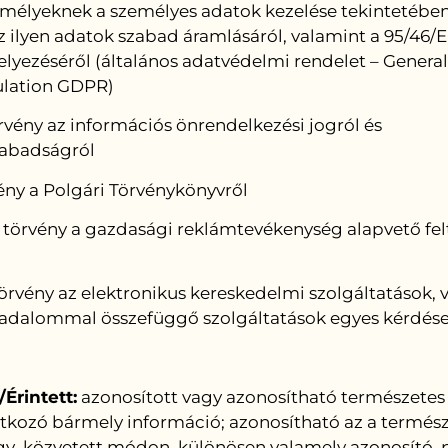
mélyeknek a személyes adatok kezelése tekintetében
 ilyen adatok szabad áramlásáról, valamint a 95/46/
elyezéséről (általános adatvédelmi rendelet – Genera
ulation GDPR)
 törvény az információs önrendelkezési jogról és
zabadságról
rvény a Polgári Törvénykönyvről
II. törvény a gazdasági reklámtevékenység alapvető fel
l
. törvény az elektronikus kereskedelmi szolgáltatások,
sadalommal összefüggő szolgáltatások egyes kérdése
Érintett:
azonosított vagy azonosítható természetes
atkozó bármely információ; azonosítható az a termés
agy közvetett módon, különösen valamely azonosító, p