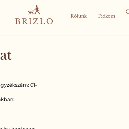
Rólunk
Fiókom
at
jegyzékszám: 01-
akban: