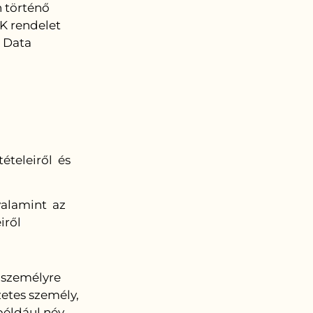
 történő
EK rendelet
l Data
tételeiről és
 valamint az
iről
 személyre
zetes személy,
éldául név,