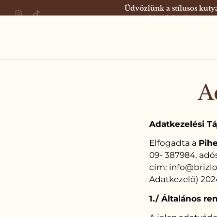
Üdvözlünk a stílusos kuty
birodalmában
A
Adatkezelési T
Elfogadta a
Pihe
09- 387984, adós
cím: info@brizlo
Adatkezelő) 202
1./ Általános r