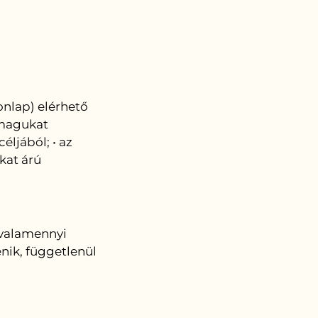
onlap) elérhető
 magukat
éljából; • az
kat árú
t valamennyi
nik, függetlenül