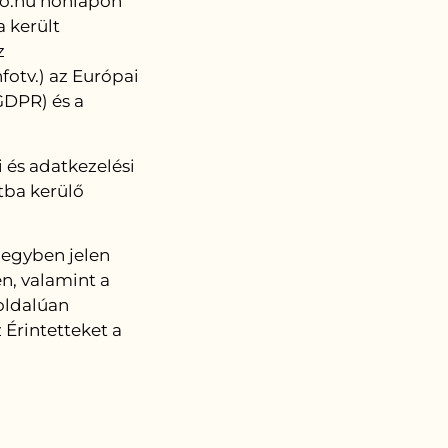
lo.hu honlapon
 került
z
fotv.) az Európai
GDPR) és a
 és adatkezelési
tba kerülő
s egyben jelen
én, valamint a
oldalúan
 Érintetteket a