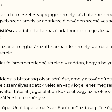
a.
az a természetes vagy jogi személy, közhatalmi szer
yéb szerv, amely az adatkezelő nevében személyes a
ítés:
az adatot tartalmazó adathordozó teljes fizikai
e.
az adat meghatározott harmadik személy számára t
tétele.
at felismerhetetlenné tétele oly módon, hogy a helyr
.
dens: a biztonság olyan sérülése, amely a továbbított
t személyes adatok véletlen vagy jogellenes megse
változtatását, jogosulatlan közlését vagy az azokhoz
zzáférést eredményezi.
rópai Unió tagállama és az Európai Gazdasági Térség