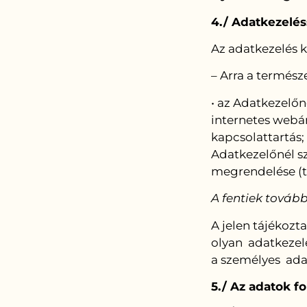
4./ Adatkezelés
Az adatkezelés k
– Arra a termész
• az Adatkezelő
internetes webá
kapcsolattartás; 
Adatkezelőnél s
megrendelése (t
A fentiek tovább
A jelen tájékozt
olyan adatkezelé
a személyes adat
5./ Az adatok fo