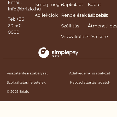
Email
:
Ismerj meg minket
Kapcsolat
Kabát
info@brizlo.hu
Kollekciók
Rendelések & Fizetés
Esőkabát
Tel
:
+36
20 401
Szállítás
Átmeneti dzs
0000
Visszaküldés és csere
Visszatérítési szabályzat
Adatvédelmi szabályzat
Szolgáltatási feltételek
Kapcsolattartási adatok
© 2026 Brizlo