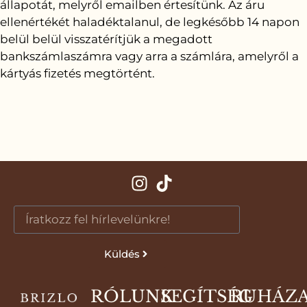
állapotát, melyről emailben értesítünk. Az áru
ellenértékét haladéktalanul, de legkésőbb 14 napon
belül belül visszatérítjük a megadott
bankszámlaszámra vagy arra a számlára, amelyről a
kártyás fizetés megtörtént.
Küldés
RÓLUNK
SEGÍTSÉG
RUHÁZ