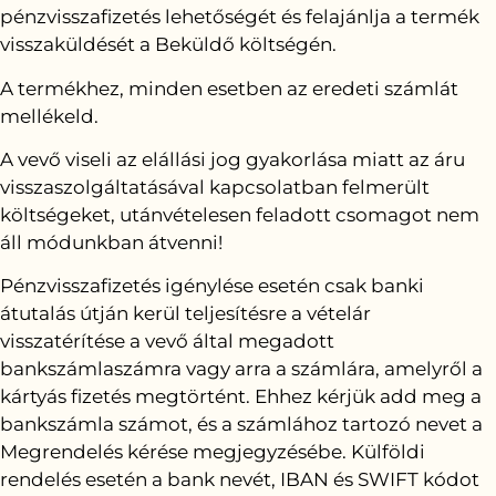
pénzvisszafizetés lehetőségét és felajánlja a termék
visszaküldését a Beküldő költségén.
A termékhez, minden esetben az eredeti számlát
mellékeld.
A vevő viseli az elállási jog gyakorlása miatt az áru
visszaszolgáltatásával kapcsolatban felmerült
költségeket, utánvételesen feladott csomagot nem
áll módunkban átvenni!
Pénzvisszafizetés igénylése esetén csak banki
átutalás útján kerül teljesítésre a vételár
visszatérítése a vevő által megadott
bankszámlaszámra vagy arra a számlára, amelyről a
kártyás fizetés megtörtént. Ehhez kérjük add meg a
bankszámla számot, és a számlához tartozó nevet a
Megrendelés kérése megjegyzésébe. Külföldi
rendelés esetén a bank nevét, IBAN és SWIFT kódot