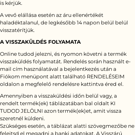
is kérjük.
A vevő elállása esetén az áru ellenértékét
haladéktalanul, de legkésőbb 14 napon belül belül
visszatérítjük.
A VISSZAKÜLDÉS FOLYAMATA
Online tudod jelezni, és nyomon követni a termék
visszaküldés folyamatát. Rendelés során használt e-
mail cím használatával a bejelentkezés után a
Fiókom menüpont alatt található RENDELÉSEIM
oldalon a megfelelő rendelésre kattintva éred el.
Amennyiben a visszaküldési időn belül vagy, a
rendelt termék(ek) táblázatában bal oldalt KI
TUDOD JELÖLNI azon termék(ek)et, amit vissza
szeretnél küldeni.
Szükséges esetén, a táblázat alatti szövegmezőbe ne
felejtsd el megadni a banki adatokat. A Visszárú