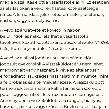
még a kiszállítás előtt a vásárlástól elállni. Ez esetben
az elállás okán a vevőnek fizetési kötelezettsége
nincs. A lemondást jelezheted e-mailen, telefonon,
írásban, vagy személyesen is.
A vevő az áru átvételét követő 14 napon
belül indoklás nélkül elállhat a vásárlástól a
távollévők között kötött szerződésekről szóló 17/1999.
(ii.5.) Kormányrendelet 4.§ és 5.§ szerint.
A vevő az elállási jogát az áru használata előtt
jogosult gyakorolni! A visszaküldött áru nem lehet
megrongált vagy használt, kivéve az általánosan
elfogadható, szükséges használati minimumot, mint
a felpróbálás és a termék átnézése. A visszaküldött
terméknek tartalmaznia kell a terméken szereplő
papír függőcímkét illetve az eredeti csomagolást.
Amennyiben a visszaküldött áru rongált, hiányos,
használt, piszkos vagy szőrös a Brizlo elutasíthatja a