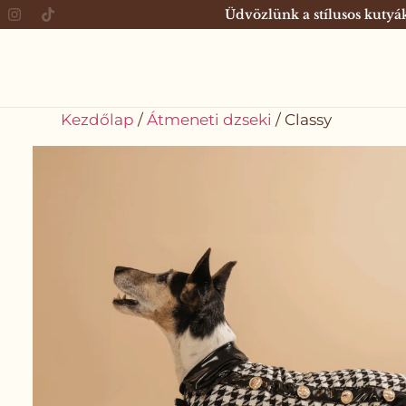
Üdvözlünk a stílusos kuty
Kezdőlap
/
Átmeneti dzseki
/ Classy