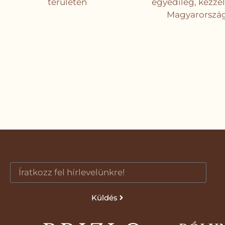
területén
egyedileg, kézzel
Magyarorszá
Küldés