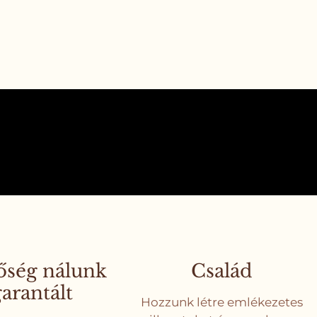
ség nálunk
Család
arantált
Hozzunk létre emlékezetes