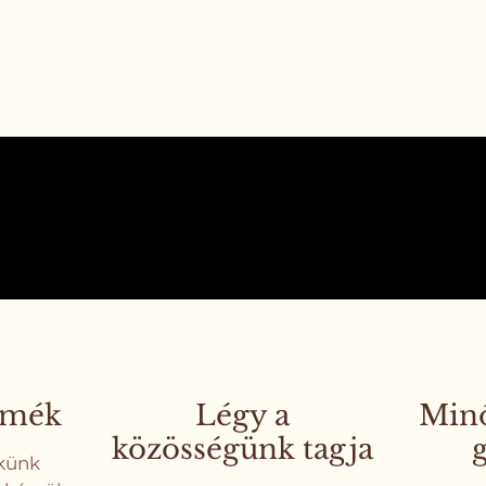
rmék
Légy a
Minő
közösségünk tagja
g
künk