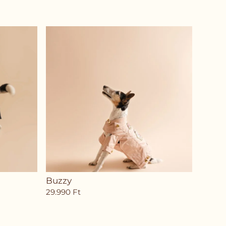
Buzzy
29.990
Ft