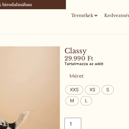
ák birodalmában
Termékek
Kedvezmé
Classy
29.990
Ft
Tartalmazza az adót
Méret
XXS
XS
S
M
L