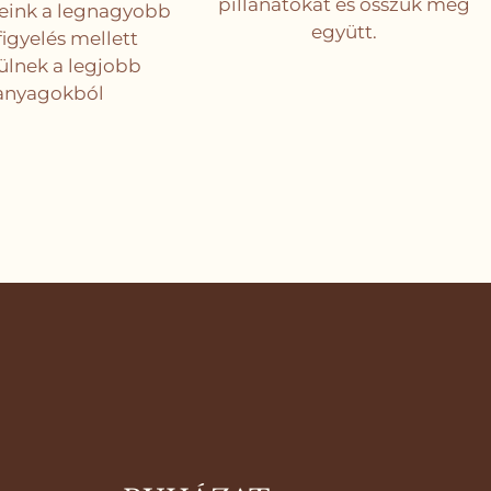
pillanatokat és osszuk meg
eink a legnagyobb
együtt.
igyelés mellett
ülnek a legjobb
anyagokból