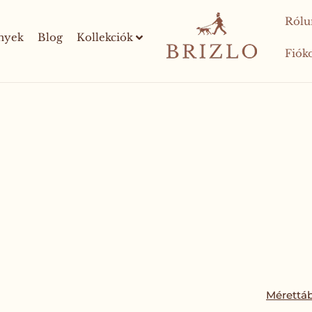
Rólu
nyek
Blog
Kollekciók
Fió
Mérettáb