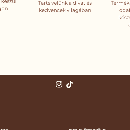
 készül
Tarts velünk a divat és
Termék
gon
kedvencek világában
odaf
kész