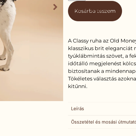
Mérési segédlet
Kosárba teszem
A Classy ruha az Old Mone
klasszikus brit eleganciát
tyúklábmintás szövet, a f
időtálló megjelenést kölc
biztosítanak a mindennap
Tökéletes választás azokna
kitűnni.
Leírás
Összetétel és mosási útmutat