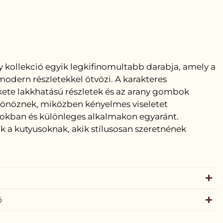
y kollekció egyik legkifinomultabb darabja, amely a
 modern részletekkel ötvözi. A karakteres
ekete lakkhatású részletek és az arany gombok
sönöznek, miközben kényelmes viseletet
okban és különleges alkalmakon egyaránt.
k a kutyusoknak, akik stílusosan szeretnének
ó